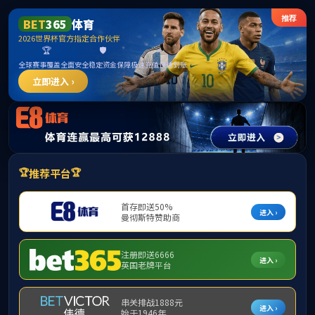
beats365(有限公司)-唯一官方网站
提示：访问地址无效，activity/p/198829找不到对应的栏目！
首页
关闭此页